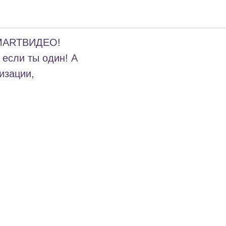
стиваля
MARTВИДЕО
!
 если ты один! А
изации,